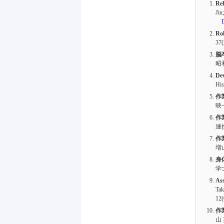
Reh
Ji
Rol
37(
脳
昭
Dev
Hi
作
映
作
連
作
増
身
学
Ass
Tak
12(
作
山