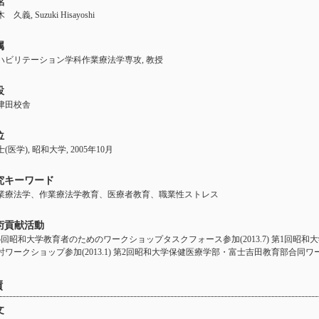
名
 久義, Suzuki Hisayoshi
属
ハビリテーション学科作業療法学専攻, 教授
設
津田校舎
位
(医学), 昭和大学, 2005年10月
究キーワード
業療法学、作業療法学教育、医療者教育、職業性ストレス
術貢献活動
5回昭和大学教育者のためのワークショップタスクフォース参加(2013.7) 第1回
討ワークショップ参加(2013.1) 第2回昭和大学保健医療学部・富士吉田教育部合同ワー
績
文