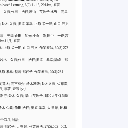
em-based Learning,
8(2):1 - 18
, 2014年,
原著
木 久義;作田 浩行;増山 英理子;水野 高昌,
; 鈴木 久義; 奥原 孝幸; 上原 栄一郎; 山口 芳文,
谷原 光織;倉田 知光;小倉 浩;田中 一正;高
011年11月,
原著
孝幸; 上原 栄一郎; 山口 芳文, 作業療法,
30(3):273
文;鈴木 久義;作田 浩行;奥原 孝幸;埜崎 都
 奥原 孝幸; 埜崎 都代子, 作業療法,
29(3):281 -
岡竜太; 高宮有介; 鈴木雅隆; 鈴木久義; 佐藤満;
1月,
原著
,
査読あり
田 浩行; 鈴木 久義; 増山 英理子, 昭和大学保健医
鈴木 久義; 作田 浩行; 奥原 孝幸; 大澤 彩, 昭和
09年03月,
総説
埜崎 都代子; 大澤 彩, 作業療法,
27(5):555 - 563
,