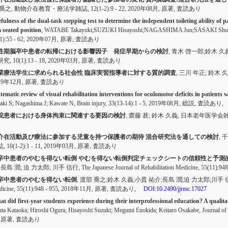
 喬之, 動物介在教育・療法学雑誌,
12(1-2):9 - 22
, 2020年08月,
原著
,
査読あり
fulness of the dual-task stepping test to determine the independent toileting ability of
a seated position
, WATABE Takayuki;SUZUKI Hisayoshi;NAGASHIMA Jun;SASAKI Shuich
1):55 - 62
, 2020年07月,
原著
,
査読あり
性期脳卒中患者の転帰における影響因子 発症早期からの検討
, 青木 啓一郎;鈴木 久
研究,
10(1):13 - 18
, 2020年03月,
原著
,
査読あり
業療法学生に求められる社会性 臨床実習指導者に対する質的調査
, 三川 年正; 鈴木
19年12月,
原著
,
査読あり
tematic review of visual rehabilitation interventions for oculomotor deficits in patients w
aki S; Nagashima J; Kawate N, Brain injury,
33(13-14):1 - 5
, 2019年08月,
総説
,
査読あり
,
院患者における身体拘束に関連する要因の検討
, 齋藤 甚; 鈴木 久義, 日本老年医学会
介在活動及び療法に参加する児童を持つ保護者の期待 混合研究法を通しての検討
,
誌,
10(1-2):1 - 11
, 2019年03月,
原著
,
査読あり
卒中患者のやむを得ない転倒 やむを得ない転倒判定チェックシートの信頼性と予測
 長島 潤; 迫 力太郎; 川手 信行, The Japanese Journal of Rehabilitation Medicine,
55(11):948
卒中患者のやむを得ない転倒
, 渡部 喬之;鈴木 久義;小貫 祐介;長島 潤;迫 力太郎;川手 信行, The Ja
icine,
55(11):948 - 955
, 2018年11月,
原著
,
査読あり
,
DOI:10.2490/jjrmc.17027
t did first-year students experience during their interprofessional education? A qualitati
ta Kataoka; Hiroshi Ogura; Hisayoshi Suzuki; Megumi Enokida; Keitaro Osakabe, Journal of 
,
原著
,
査読あり