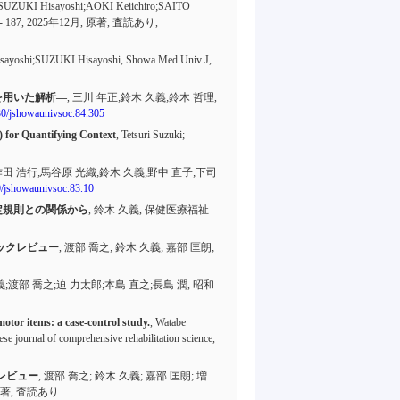
UZUKI Hisayoshi;AOKI Keiichiro;SAITO
- 187
, 2025年12月,
原著
,
査読あり
,
sayoshi;SUZUKI Hisayoshi, Showa Med Univ J,
を用いた解析—
, 三川 年正;鈴木 久義;鈴木 哲理,
930/jshowaunivsoc.84.305
 for Quantifying Context
, Tetsuri Suzuki;
作田 浩行;馬谷原 光織;鈴木 久義;野中 直子;下司
0/jshowaunivsoc.83.10
定規則との関係から
, 鈴木 久義, 保健医療福祉
ックレビュー
, 渡部 喬之; 鈴木 久義; 嘉部 匡朗;
義;渡部 喬之;迫 力太郎;本島 直之;長島 潤, 昭和
otor items: a case-control study.
, Watabe
journal of comprehensive rehabilitation science,
レビュー
, 渡部 喬之; 鈴木 久義; 嘉部 匡朗; 増
著
,
査読あり