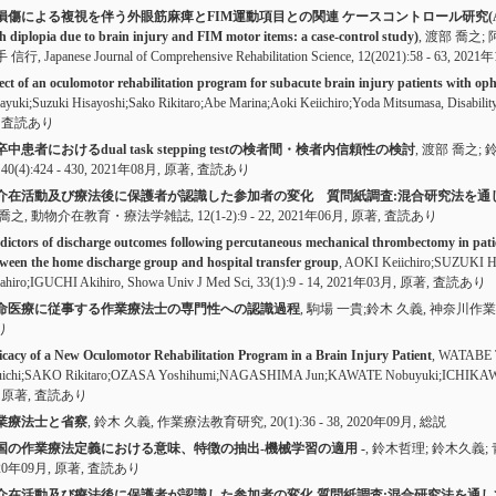
傷による複視を伴う外眼筋麻痺とFIM運動項目との関連 ケースコントロール研究(Association bet
h diplopia due to brain injury and FIM motor items: a case-control study)
, 渡部 喬之;
信行, Japanese Journal of Comprehensive Rehabilitation Science,
12(2021):58 - 63
, 2021
ect of an oculomotor rehabilitation program for subacute brain injury patients with oph
ayuki;Suzuki Hisayoshi;Sako Rikitaro;Abe Marina;Aoki Keiichiro;Yoda Mitsumasa, Disability 
,
査読あり
卒中患者におけるdual task stepping testの検者間・検者内信頼性の検討
, 渡部 喬之; 
,
40(4):424 - 430
, 2021年08月,
原著
,
査読あり
介在活動及び療法後に保護者が認識した参加者の変化 質問紙調査:混合研究法を通
 喬之, 動物介在教育・療法学雑誌,
12(1-2):9 - 22
, 2021年06月,
原著
,
査読あり
dictors of discharge outcomes following percutaneous mechanical thrombectomy in pati
ween the home discharge group and hospital transfer group
, AOKI Keiichiro;SUZUKI 
ahiro;IGUCHI Akihiro, Showa Univ J Med Sci,
33(1):9 - 14
, 2021年03月,
原著
,
査読あり
命医療に従事する作業療法士の専門性への認識過程
, 駒場 一貴;鈴木 久義, 神奈川作
り
icacy of a New Oculomotor Rehabilitation Program in a Brain Injury Patient
, WATABE 
uichi;SAKO Rikitaro;OZASA Yoshihumi;NAGASHIMA Jun;KAWATE Nobuyuki;ICHIKAWA H
,
原著
,
査読あり
業療法士と省察
, 鈴木 久義, 作業療法教育研究,
20(1):36 - 38
, 2020年09月,
総説
国の作業療法定義における意味、特徴の抽出-機械学習の適用 -
, 鈴木哲理; 鈴木久義
20年09月,
原著
,
査読あり
介在活動及び療法後に保護者が認識した参加者の変化 質問紙調査:混合研究法を通し