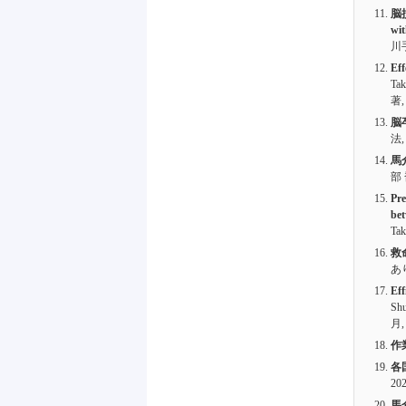
脳損
wit
川手 
Eff
Tak
著
脳
法
馬
部
Pre
bet
Tak
救
あ
Eff
Sh
月
作
各
20
馬