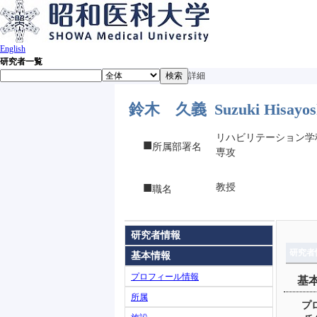
English
研究者一覧
検索
詳細
鈴木 久義
Suzuki Hisayos
リハビリテーション学
■
所属部署名
専攻
■
教授
職名
研究者情報
研究者
基本情報
プロフィール情報
基
所属
プ