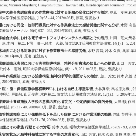
aoka; Mitsuori Mayahara; Hisayoshi Suzuki; Takuya Saiki, Interdisciplinary Journal of Probl
院中の統合失調症患者の作業療法に対する認知の変化に関する検討
, 奥原 孝幸;鈴
和大学保健医療学雑誌,
(10):35 - 44
, 2012年08月,
原著
,
査読あり
場における同僚・他部門職員に対する作業療法士の感情労働に関する分析
, 水野 高昌
業療法ジャーナル,
46(6):637 - 645
, 2012年06月,
原著
,
査読あり
系総合大学における電子ポートフォリオシステムの構築とその活用
, 片岡 竜太;馬
 康;木内 祐二;下司 映一;鈴木 久義, 論文誌ICT活用教育方法研究,
14(1):1 - 5
, 2
床場面における対象者に対する作業療法士の感情労働
, 水野 高昌; 鈴木 久義; 奥原 
83
, 2011年06月,
原著
,
査読あり
業療法臨床実習における実習指導構造 精神分析療法の知見からの提案
, 山口 芳
子;鈴木 憲雄, 昭和大学保健医療学雑誌,
(8):1 - 9
, 2011年03月,
総説
,
査読あり
神科作業療法における治療構造 精神分析学的側面からの検討
, 山口 芳文; 鈴木 久義;
9
, 2010年06月,
原著
,
査読あり
・医・歯・保健医療学部横断PBLにおける自己主導型学習
, 大林真幸; 馬谷原光織; 片
村明弘; 戸部敞; 山元俊憲; 木内祐二, 論文誌 IT活用教育方法研究,
12(1):1 - 5
, 2009年1
業療法士養成施設入学後の意識の変化 肯定的・否定的側面の質的分析
, 大澤 彩; 作
学雑誌,
(6):31 - 40
, 2009年03月,
原著
,
査読あり
血管性認知症により発動性低下を呈した症例における作業活動の効果
, 増山 英理子; 
学保健医療学雑誌,
(6):71 - 76
, 2009年03月,
原著
,
査読あり
知症とその家族 行動とその対応
, 鈴木 久義, 昭和大学保健医療学雑誌,
(6):89 - 93
, 20
床実習状況と精神科領域に対する学生の意識変化
, 山口 芳文; 鈴木 久義; 奥原 孝幸; 