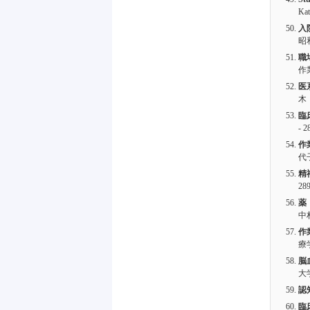
Kat
入
昭
職
作
医
木
臨
- 2
作
代
精
28
薬
中
作
療
脳
大
認
臨