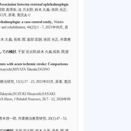
ween external ophthalmoplegia
 阿部 真理奈; 迫 力太郎; 鈴木 久義; 依田 光正;
年12月,
原著
,
査読あり
thalmoplegia: a case-control study.
, Watabe
and rehabilitation,
44(22):1 - 7
, 2021年08月,
原
鈴木 久義; 長島 潤; 嘉部 匡朗; 依田 光正, 作業療
しての検討
, 千賀 浩太郎;鈴木 久義;長島 潤;渡
ents with acute ischemic stroke: Comparisons
Hisayoshi;MIYATA Takeaki;OGINO
業療法研究,
11(1):17 - 25
, 2021年03月,
原著
,
査読
Takayuki;SUZUKI Hisayoshi;SASAKI
iroo, J Rehabil Neurosci,
20:7 - 12
, 2020年09
; 青木啓一郎, 作業療法教育研究,
20(1):47 - 53
,
ての検討
, 千賀 浩太郎; 鈴木 久義; 長島 潤; 渡