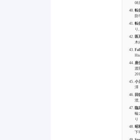
08
転
防
転
り
医
木
Fal
Hi
座位
渡部
20
小
澤
回
澄
臨
輪
り
昭
下
Stu