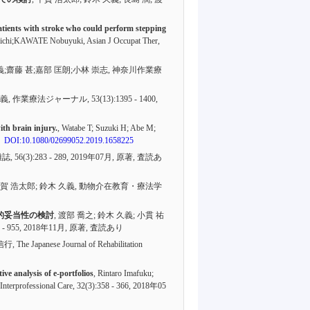
 patients with stroke who could perform stepping
i;KAWATE Nobuyuki, Asian J Occupat Ther,
義;齋藤 甚;嘉部 匡朗;小林 崇志, 神奈川作業療
 久義, 作業療法ジャーナル,
53(13):1395 - 1400
,
ith brain injury.
, Watabe T; Suzuki H; Abe M;
DOI:10.1080/02699052.2019.1658225
雑誌,
56(3):283 - 289
, 2019年07月,
原著
,
査読あ
 千賀 浩太郎; 鈴木 久義, 動物介在教育・療法学
的妥当性の検討
, 渡部 喬之; 鈴木 久義; 小貫 祐
 - 955
, 2018年11月,
原著
,
査読あり
panese Journal of Rehabilitation
ve analysis of e-portfolios
, Rintaro Imafuku;
Interprofessional Care,
32(3):358 - 366
, 2018年05