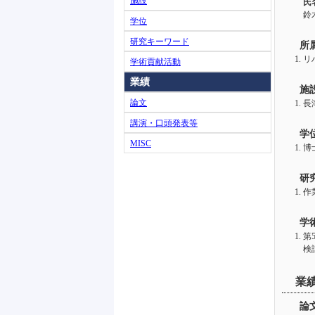
施設
氏
鈴木
学位
研究キーワード
所
リ
学術貢献活動
業績
施
論文
長
講演・口頭発表等
学
MISC
博士
研
作
学
第
検
業
論