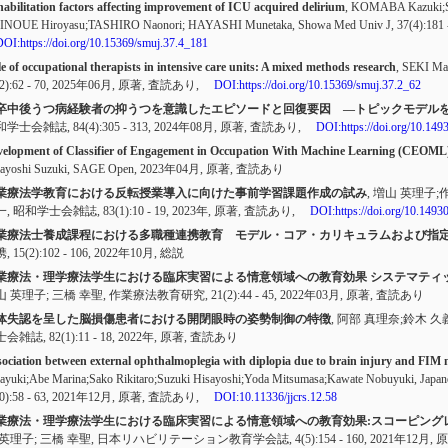
abilitation factors affecting improvement of ICU acquired delirium
, KOMABA Kazuki;S
n;INOUE Hiroyasu;TASHIRO Naonori; HAYASHI Munetaka, Showa Med Univ J,
37(4):181 
DOI:https://doi.org/10.15369/smuj.37.4_181
e of occupational therapists in intensive care units: A mixed methods research
, SEKI Ma
2):62 - 70
, 2025年06月,
原著
,
査読あり
,
DOI:https://doi.org/10.15369/smuj.37.2_62
卒中後うつ病経験者の抑うつを意識したエピソードと回復要因 —トピックモデル
和学士会雑誌,
84(4):305 - 313
, 2024年08月,
原著
,
査読あり
,
DOI:https://doi.org/10.14
elopment of Classifier of Engagement in Occupation With Machine Learning (CEOML)
sayoshi Suzuki, SAGE Open, 2023年04月,
原著
,
査読あり
業療法学教育における反転授業導入に向けた事前学習課題作成の試み
, 増山 英理子;
一, 昭和学士会雑誌,
83(1):10 - 19
, 2023年,
原著
,
査読あり
,
DOI:https://doi.org/10.1493
業療法士養成課程における多職種連携教育 モデル・コア・カリキュラムおよび指
携,
15(2):102 - 106
, 2022年10月,
総説
業療法・理学療法学生における臨床実習による情意領域への教育効果 システマティ
山 英理子; 三橋 幸聖, 作業療法教育研究,
21(2):44 - 45
, 2022年03月,
原著
,
査読あり
体失認を呈した脳損傷患者における開閉眼時の姿勢制御の特徴
, 阿部 真理奈;鈴木 久
士会雑誌,
82(1):11 - 18
, 2022年,
原著
,
査読あり
ociation between external ophthalmoplegia with diplopia due to brain injury and FIM m
ayuki;Abe Marina;Sako Rikitaro;Suzuki Hisayoshi;Yoda Mitsumasa;Kawate Nobuyuki, Japanese 
0):58 - 63
, 2021年12月,
原著
,
査読あり
,
DOI:10.11336/jjcrs.12.58
業療法・理学療法学生における臨床実習による情意領域への教育効果:スコーピング
 英理子; 三橋 幸聖, 日本リハビリテーション教育学会誌,
4(5):154 - 160
, 2021年12月,
原