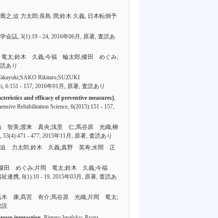
部 喬之;迫 力太郎;長島 潤;鈴木 久義, 日本転倒予
防学会誌,
3(1):19 - 24
, 2016年06月,
原著
,
査読あ
 竜太;鈴木 久義;今福 輪太郎;榎田 めぐみ;
読あり
akayuki;SAKO Rikitaro;SUZUKI
i,
6:151 - 157
, 2016年01月,
原著
,
査読あり
 and efficacy of preventive measures)
,
Rehabilitation Science,
6(2015):151 - 157
,
山 智美;渡来 真央;浅里 仁;馬谷原 光織;柳
,
53(4):471 - 477
, 2015年11月,
原著
,
査読あり
之;迫 力太郎;鈴木 久義;真野 英寿;水間 正
, 榎田 めぐみ;片岡 竜太;鈴木 久義;今福
福祉連携,
8(1):10 - 19
, 2015年03月,
原著
,
査読あ
高木 康;髙宮 有介;馬谷原 光織;片岡 竜太;
総説
group interaction
, Rintaro Imafuku; Ryuta