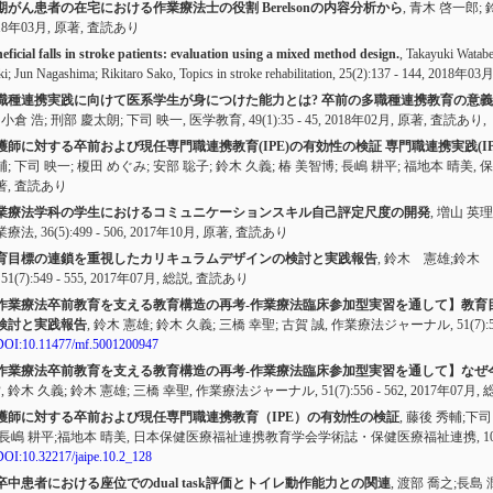
期がん患者の在宅における作業療法士の役割 Berelsonの内容分析から
, 青木 啓一郎;
18年03月,
原著
,
査読あり
eficial falls in stroke patients: evaluation using a mixed method design.
, Takayuki Watab
i; Jun Nagashima; Rikitaro Sako, Topics in stroke rehabilitation,
25(2):137 - 144
, 2018年03
職種連携実践に向けて医系学生が身につけた能力とは? 卒前の多職種連携教育の意義
 小倉 浩; 刑部 慶太朗; 下司 映一, 医学教育,
49(1):35 - 45
, 2018年02月,
原著
,
査読あり
,
護師に対する卒前および現任専門職連携教育(IPE)の有効性の検証 専門職連携実践(
輔; 下司 映一; 榎田 めぐみ; 安部 聡子; 鈴木 久義; 椿 美智博; 長嶋 耕平; 福地本 晴美
著
,
査読あり
業療法学科の学生におけるコミュニケーションスキル自己評定尺度の開発
, 増山 英理
業療法,
36(5):499 - 506
, 2017年10月,
原著
,
査読あり
育目標の連鎖を重視したカリキュラムデザインの検討と実践報告
, 鈴木 憲雄;鈴木
,
51(7):549 - 555
, 2017年07月,
総説
,
査読あり
作業療法卒前教育を支える教育構造の再考-作業療法臨床参加型実習を通して】教育
検討と実践報告
, 鈴木 憲雄; 鈴木 久義; 三橋 幸聖; 古賀 誠, 作業療法ジャーナル,
51(7):
DOI:10.11477/mf.5001200947
作業療法卒前教育を支える教育構造の再考-作業療法臨床参加型実習を通して】なぜ
?
, 鈴木 久義; 鈴木 憲雄; 三橋 幸聖, 作業療法ジャーナル,
51(7):556 - 562
, 2017年07月,
護師に対する卒前および現任専門職連携教育（IPE）の有効性の検証
, 藤後 秀輔;下
;長嶋 耕平;福地本 晴美, 日本保健医療福祉連携教育学会学術誌・保健医療福祉連携,
1
DOI:10.32217/jaipe.10.2_128
卒中患者における座位でのdual task評価とトイレ動作能力との関連
, 渡部 喬之;長島