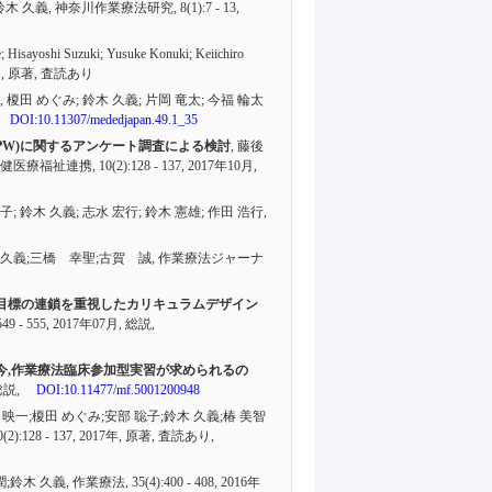
 鈴木 久義, 神奈川作業療法研究,
8(1):7 - 13
,
e; Hisayoshi Suzuki; Yusuke Konuki; Keiichiro
月,
原著
,
査読あり
, 榎田 めぐみ; 鈴木 久義; 片岡 竜太; 今福 輪太
DOI:10.11307/mededjapan.49.1_35
IPW)に関するアンケート調査による検討
, 藤後
, 保健医療福祉連携,
10(2):128 - 137
, 2017年10月,
子; 鈴木 久義; 志水 宏行; 鈴木 憲雄; 作田 浩行,
 久義;三橋 幸聖;古賀 誠, 作業療法ジャーナ
目標の連鎖を重視したカリキュラムデザイン
549 - 555
, 2017年07月,
総説
,
今,作業療法臨床参加型実習が求められるの
総説
,
DOI:10.11477/mf.5001200948
司 映一;榎田 めぐみ;安部 聡子;鈴木 久義;椿 美智
0(2):128 - 137
, 2017年,
原著
,
査読あり
,
 潤;鈴木 久義, 作業療法,
35(4):400 - 408
, 2016年