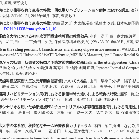
月,
原著
,
査読あり
倒により傷害を負う患者の特徴 回復期リハビリテーション病棟における調査
, 渡
学会誌,
3(1):19 - 24
, 2016年06月,
原著
,
査読あり
倒により傷害を負う患者の特徴
, 渡部 喬之;迫 力太郎;長島 潤;鈴木 久義, 日本転倒予
,
DOI:10.11335/tentouyobou.3.1_19
系総合大学における初年次専門職連携教育の教育効果
, 小倉 浩;刑部 慶太郎;片岡
内 祐二;田中 一正;倉田 知光, 保健医療福祉連携,
9(1):29 - 38
, 2016年03月,
原著
,
査
ls in the sitting position: Characteristics and efficacy of preventive measures
, WATABE T
sayoshi;MANO Hidetoshi;KAWATE Nobuyuki;MIZUMA Masazumi, Jpn J Compr Rehabil Sc
からの転倒 転倒者の特徴と予防対策実践の効果(Falls in the sitting position: Characteristics
 喬之;迫 力太郎;鈴木 久義;真野 英寿;川手 信行;水間 正澄, Japanese Journal of Comprehensive 
16年01月,
原著
,
査読あり
児歯科模型実習の三次元形態自動評価についての検討
, 山田 早季子;小野 陽子;杉
 若菜;二木 克嘉;佐藤 昌史;鈴木 久義;槇 宏太郎;井上 美津子, 小児歯科学雑誌
復期リハビリテーション病棟における損傷半球の違いによる転倒の特徴
, 渡部 喬
, 総合リハビリテーション,
43(11):1055 - 1059
, 2015年11月,
原著
,
査読あり
床シナリオを用いた学部連携PBLチュートリアルの多職種連携教育における有用性
太郎;小倉 浩;刑部 慶太郎;松木 恵里;下司 映一;木内 祐二;高木 康, 保健医療
和大学の体系的、段階的なチーム医療教育カリキュラム
, 木内 祐二;倉田 なおみ;
司 映一;鈴木 久義;田中 一正;倉田 知光, 医学教育,
45(3):163 - 171
, 2014年06月,
dents’ experiences in interdisciplinary problem-based learning: A discourse analysis of 