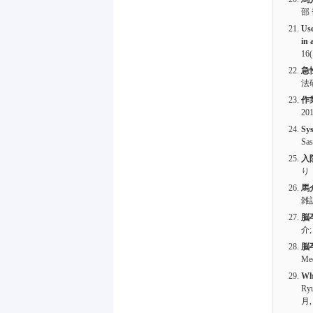
部
Use
in 
16(
急
法
作
20
Sys
Sas
入
り
馬
雑
脳
介;
脳
Med
Wha
Ryu
月