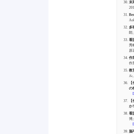
末
20
Ben
Aok
多
郎;
看
秀
原
作
作
教
ル
【
の
【
か
看
博
脳